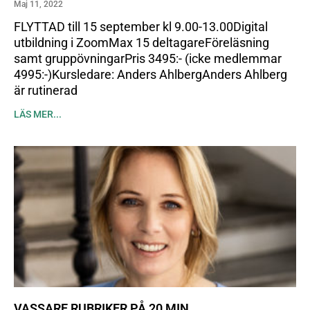
Maj 11, 2022
FLYTTAD till 15 september kl 9.00-13.00Digital
utbildning i ZoomMax 15 deltagareFöreläsning
samt gruppövningarPris 3495:- (icke medlemmar
4995:-)Kursledare: Anders AhlbergAnders Ahlberg
är rutinerad
LÄS MER...
VASSARE RUBRIKER PÅ 20 MIN