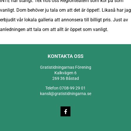
INTE har stängt. Tex hos oss Regionteatern som kör på som
vanligt. Dom behöver ju tala om att det är öppet!. Likaså har jag
erbjudit vår lokala galleria att annonsera till billigt pris. Just av
anledningen att tala om att allt är öppet som vanligt.
KONTAKTA OSS
Gratistidningarnas Förening
Kalkvägen 6
269 36 Båstad
Telefon 0708-99 29 01
kansli@gratistidningarna.se