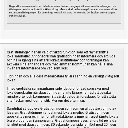
Dags att summera året snart. Med summera tänker många på att summera försäljningen och
tidningens resultat och det är såklart viktigt. Men vi skall heller inte glömma att summera all den
nytta som tidningen gjort för de många lokala invånarna genom sina berättelser om vardagen
och livet lokalt.
Gratistidningen har en väldigt viktig funktion som ett ”nyhetskitt” i
lokalsamhället. Annonsörer kan gratistidningen informera och erbjuda
och hålla igång sina affärer lokalt, institutioner och föreningar kan
aktivera sina anhängare och medlemmar. Kommunen kan hålla sina
invånare informerade om vad som sker.
Tidningen och alla dess medarbetare fyller i sanning en verkligt viktig roll
lokalt.
I mediepolitiska sammanhang råder det oro för vad som sker med
lokaldemokratin när dagstidningarna inte längre har råd att bevaka
mindre orter och kommuner. Ett särskilt stöd är föreslaget för att stötta
vita fläckar med journalistik. Mer om det efter nyår.
Samtidigt så upplevs Gratistidningen som som en allt bättre tidning av
läsaren. Gratistidningen är det mest lokala mediet. Gratistidningen
uppskattas mer och mer för sitt redaktionella innehåll, givet jämte lokala
bra erbjudanden i annonserna. Gratistidningen läses längre tid per sida
jämfört med dagstidningen. 30 sekunder per sida jämfört med 20 i den