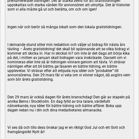
prenumererade tidningen. Det är starka bevis för att Gratistidningen
uppskattas och starka värden för annonsören att utnyttja. Det är historier
som vi alla måste gå ut och berätta, om och om igen!
Ingen når och berör så många lokalt som den lokala gratistidningen.
I skrivande stund sitter min redaktion och väljer ut bidrag för nästa års
tävling – Årets gratistidning! det skall bli spännande att se vilka bidrag vi
kommer att skicka in. Har ni skickat in? om inte är det dags att börja kika
på det, i mitten av januari skall bidragen vara inskickade. Oavsett om vi
nomineras eller inte så är tidningen vinnare genom att tävla. Vi strävar
nämligen efter att bli bättre, ge läsaren en bättre tidning, en bättre
upplevelse. Vi strävar efter att erbjuda nya idéer och ”produkter” till
annonsörerna. Den 29 mars får vi veta om vi vinner något, då avgörs vem
som blir årets gratistidning.
Den 29 mars är också dagen för årets branschdag! Den går av stapeln på
anrika Berns i Stockholm. En dag fylld av bra talare, värdefullt
nätverkande, nya idéer för bättre tidning och bättre affärer. Boka upp
dagen redan nu i din och dina medarbetares almanacka.
Vi ses då och tills dess önskar jag er en riktigt God Jul och ett Gott och
framgångsrikt Nytt år!