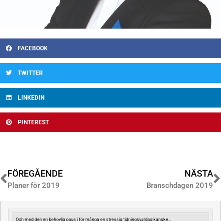
FACEBOOK
TWITTER
LINKEDIN
PINTEREST
FÖREGÅENDE
NÄSTA
Planer för 2019
Branschdagen 2019
Och med den en behövlig paus i för många en stressig tidningsvardag kanske…