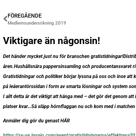
FÖREGÅENDE
Medlemsundersökning 2019
Viktigare än någonsin!
Det händer mycket just nu för branschen gratistidningar!Distr
åren.Hushållsnära pappersinsamling och producentansvaret ris
Gratistidningar och politiker börjar lyssna på oss och inse att 
på leåerantörssidan i form av smarta lösningar och system som
I allt detta är det viktigt att hänga med – det gör det genom
platser kvar…Så släpp hörnflaggan nu och kom med i matchen 
Anmäler dig gör du genast HÄR
https://sv-se.invajo.com/event/gratistidningarna/effektresa2