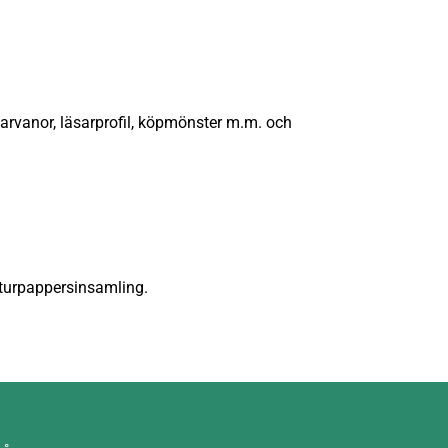
sarvanor, läsarprofil, köpmönster m.m. och
eturpappersinsamling.