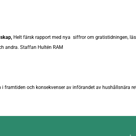
dskap,
Helt färsk rapport med nya siffror om gratistidningen, lä
ch andra. Staffan Hultén RAM
)
 i framtiden och konsekvenser av införandet av hushållsnära r