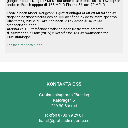
gånger mer än i Norge 17 MEUR där andelen är mindre än 1%. I Sverige är
andelen 4% och uppgår till 165 MEUR, Finland 5% och 70 MEUR.
Fördelningen bland Sveriges 291 gratistidningar är att ett 60 tal ägs av
dagstidningskoncernerna och ca 100 av någon av de tre stora spelarna,
Direktpress, Mitti eller Lokaltidningen. 70 av dessa är så kallad
stadsdelstidningar.
Återstår ca 130 fristående gratistidningar. De tre stora omsatte
tillsammans 573 mkr (2015) vilket står för 37% av marknaden för
Gratistidningar.
Läs hela rapporten här
KONTAKTA OSS
Gratistidningarnas Förening
Kalkvägen 6
269 36 Båstad
Telefon 0708-99 29 01
kansli@gratistidningarna.se