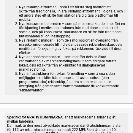
Nya reklamplattformar – som i ett första steg medfört ett
skifte från traditionella, linjära, reklamplattformar till digitala, och i
ett andra steg ett skifte från stationära digitala plattformar till
mobila.
Nya konsumentbeteenden – som på mediemarknaden medfört en
förskjutning i mediekonsumtionen från traditionella medier till
sociala, och på konsument- marknaden ett skifte från traditionell
butikshandel till onlineshopping.
Nya reklamlösningar – som dels möjliggjort en övergång från
masskommunicerade till individanpassade reklambudskap, dels
medfört en förskjutning av fokus på reklamens räckvidd till dess
effekter.
Nya annonsörsbeteenden – som medfört dels en ökad
centralisering av marknadsföringsbeslut som tidigare fattats
lokalt, dels ett skifte från enkelriktad till dialogbaserad
marknadsföring.
Nya infrastrukturer för reklamförmedling – som å ena sidan
möjliggjort ett skifte från manuella till automatiska (eller
programmatiska) reklamköp, å andra sidan resulterat i en
övergång från gemensamt framförhandlade till konkurrerande
”reklamvalutor”.
Specifikt för
GRATISTIDNINGARNA
är att marknaderna skiljer sig åt
mellan länderna:
Danmark är den mest utvecklade marknaden där Gratistidningarna står
för 11% av reklaminvesteringarna, totalt 222 MEUR det är mer än 10