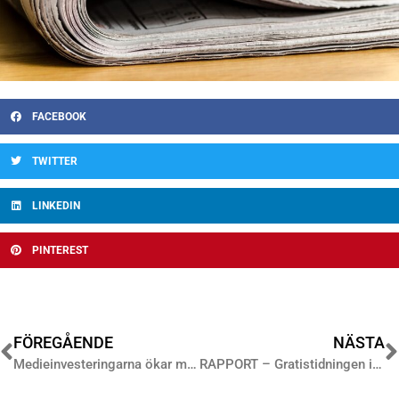
FACEBOOK
TWITTER
LINKEDIN
PINTEREST
FÖREGÅENDE
NÄSTA
Medieinvesteringarna ökar med 2,7 procent i september
RAPPORT – Gratistidningen i ett förändrat medielandskap