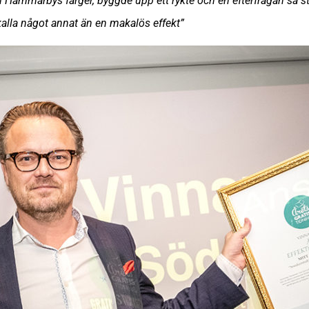
i Hammarbys färger, byggde upp ett rykte och en efterfrågan så s
alla något annat än en makalös effekt”