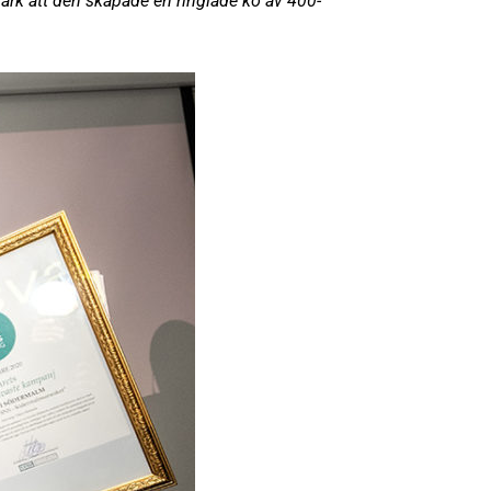
tark att den skapade en ringlade kö av 400-