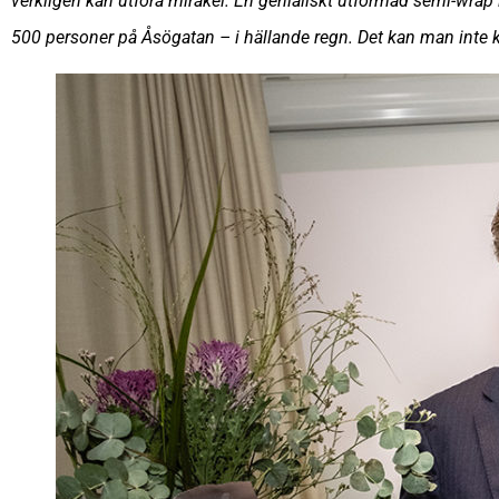
verkligen kan utföra mirakel. En genialiskt utformad semi-wrap 
500 personer på Åsögatan – i hällande regn. Det kan man inte k