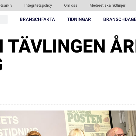
tsarkiv
Integritetspolicy
Om oss
Medieetiska riktlinjer
BRANSCHFAKTA
TIDNINGAR
BRANSCHDAG
I TÄVLINGEN Å
G