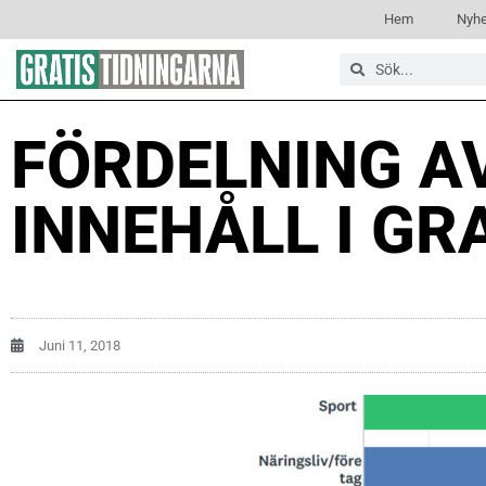
Hem
Nyhe
FÖRDELNING A
INNEHÅLL I GR
Juni 11, 2018