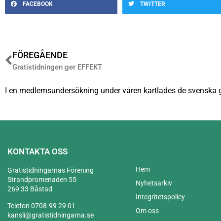
FACEBOOK
TWITTER
FÖREGÅENDE
Gratistidningen ger EFFEKT
I en medlemsundersökning under våren kartlades de svenska gra
KONTAKTA OSS
Hem
Gratistidningarnas Förening
Strandpromenaden 55
Nyhetsarkiv
269 33 Båstad
Integritetspolicy
Telefon 0708-99 29 01
Om oss
kansli@gratistidningarna.se