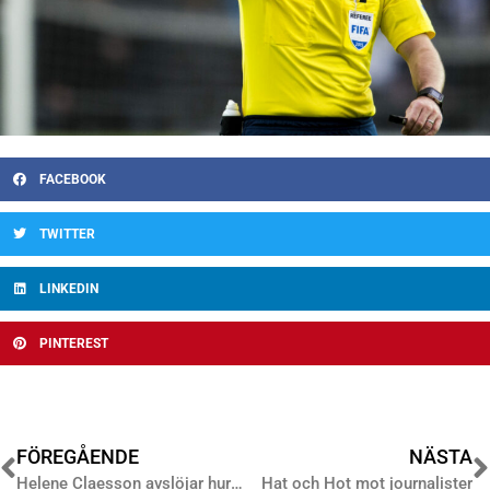
FACEBOOK
TWITTER
LINKEDIN
PINTEREST
FÖREGÅENDE
NÄSTA
Helene Claesson avslöjar hur de blev Årets Gratistidning!
Hat och Hot mot journalister