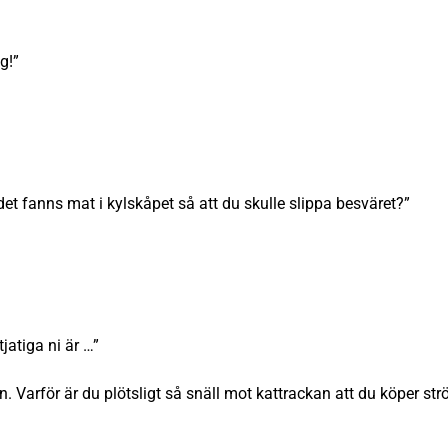
g!”
et fanns mat i kylskåpet så att du skulle slippa besväret?”
tjatiga ni är …”
en. Varför är du plötsligt så snäll mot kattrackan att du köper s