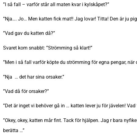
”I så fall – varför står all maten kvar i kylskåpet?”
”Nja…. Jo… Men katten fick mat!! Jag lovar! Titta! Den är ju pig
”Vad gav du katten då?”
Svaret kom snabbt: ”Strömming så klart!”
”Men i så fall varför köpte du strömming för egna pengar, när d
”Nja … det har sina orsaker.”
”Vad då för orsaker?”
”Det är inget vi behöver gå in … katten lever ju för jävelen! Vad 
”Okey, okey, katten mår fint. Tack för hjälpen. Jag r bara nyfik
berätta …”