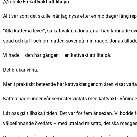
///rubrik/
En kattvakt
att lita på
Allt var som det skulle, när jag nyss efter en nio dagar lång r
”Alla katterna lever”, sa kattvakten Jonas, när han lämnade öve
späd och tuff och om natten sover på min mage. Jonas tillade: 
Vi hade – den här gången – en kattvakt att lita på.
Det brukar vi ha.
Men i praktiskt beteende har kattvakter genom åren visat varia
Katten hade under vår semester vistats med kattvakt i våninge
Låt oss gå tillbaka i tiden. Det var för fem år sedan. Vi bodde
välbefinnande överläts – med uttalad misstro, det ska medges 