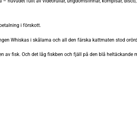
huvudet fullt av videorullar, ungdomsfinnar, kompisar, disco, 
etalning i förskott.
ingen Whiskas i skålarna och all den färska kattmaten stod orörd
 av fisk. Och det låg fiskben och fjäll på den blå heltäckande 