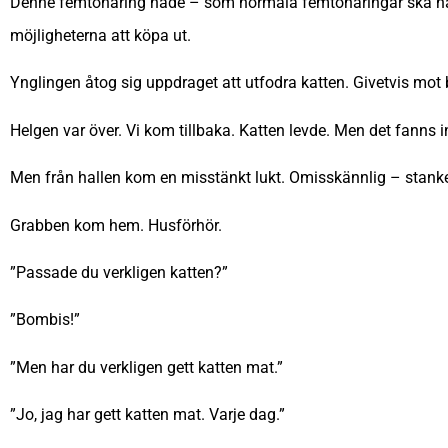
Denne femtonåring hade – som normala femtonåringar ska ha – 
möjligheterna att köpa ut.
Ynglingen åtog sig uppdraget att utfodra katten. Givetvis mot b
Helgen var över. Vi kom tillbaka. Katten levde. Men det fanns 
Men från hallen kom en misstänkt lukt. Omisskännlig – stanken
Grabben kom hem. Husförhör.
”Passade du verkligen katten?”
”Bombis!”
”Men har du verkligen gett katten mat.”
”Jo, jag har gett katten mat. Varje dag.”