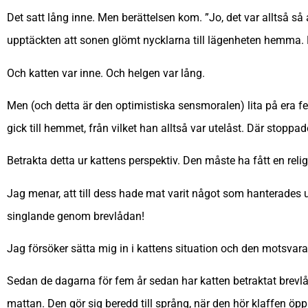
Det satt lång inne. Men berättelsen kom. ”Jo, det var alltså s
upptäckten att sonen glömt nycklarna till lägenheten hemma. 
Och katten var inne. Och helgen var lång.
Men (och detta är den optimistiska sensmoralen) lita på era
gick till hemmet, från vilket han alltså var utelåst. Där stop
Betrakta detta ur kattens perspektiv. Den måste ha fått en reli
Jag menar, att till dess hade mat varit något som hanterades un
singlande genom brevlådan!
Jag försöker sätta mig in i kattens situation och den motsv
Sedan de dagarna för fem år sedan har katten betraktat brevlåda
mattan. Den gör sig beredd till språng, när den hör klaffen öp