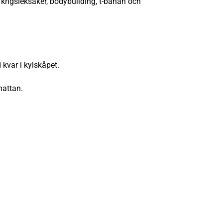
krigsleksaker, bodybuilding, t-banan och
 kvar i kylskåpet.
mattan.