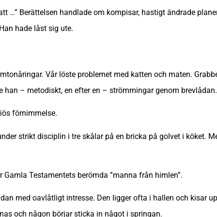
å att …” Berättelsen handlade om kompisar, hastigt ändrade plane
Han hade låst sig ute.
 femtonåringar. Vår löste problemet med katten och maten. Gra
pade han – metodiskt, en efter en – strömmingar genom brevlådan.
giös förnimmelse.
der strikt disciplin i tre skålar på en bricka på golvet i köket.
arar Gamla Testamentets berömda ”manna från himlen”.
n med oavlåtligt intresse. Den ligger ofta i hallen och kisar up
pnas och någon börjar sticka in något i springan.