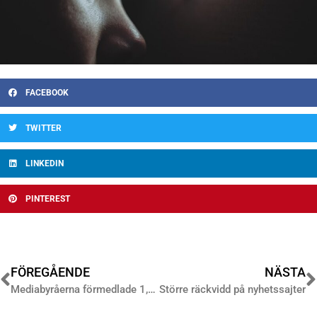
FACEBOOK
TWITTER
LINKEDIN
PINTEREST
FÖREGÅENDE
NÄSTA
Mediabyråerna förmedlade 1,6 miljarder under sommarmånaderna
Större räckvidd på nyhetssajter