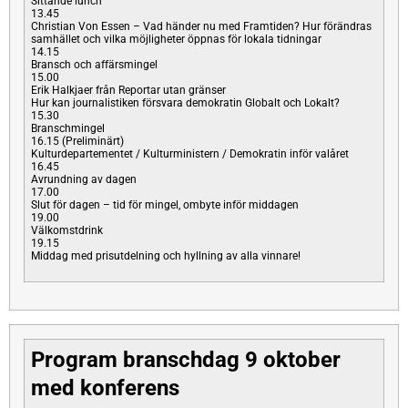
Sittande lunch
13.45
Christian Von Essen – Vad händer nu med Framtiden? Hur förändras
samhället och vilka möjligheter öppnas för lokala tidningar
14.15
Bransch och affärsmingel
15.00
Erik Halkjaer från Reportar utan gränser
Hur kan journalistiken försvara demokratin Globalt och Lokalt?
15.30
Branschmingel
16.15 (Preliminärt)
Kulturdepartementet / Kulturministern / Demokratin inför valåret
16.45
Avrundning av dagen
17.00
Slut för dagen – tid för mingel, ombyte inför middagen
19.00
Välkomstdrink
19.15
Middag med prisutdelning och hyllning av alla vinnare!
Program branschdag 9 oktober
med konferens