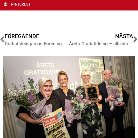
PINTEREST
FÖREGÅENDE
NÄSTA
Gratistidningarnas Förening anser att nytt mediestöd måste konstrueras med medborgarna i fokus
Årets Gratistidning – alla vinnarna!